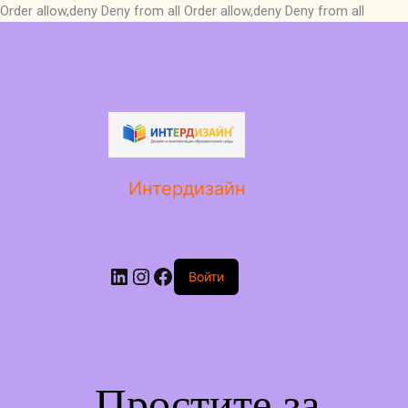
Order allow,deny Deny from all
Order allow,deny Deny from all
LinkedIn
Instagram
Facebook
Интердизайн
Войти
Простите за