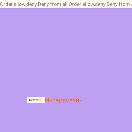
Order allow,deny Deny from all
Order allow,deny Deny from a
Интердизайн