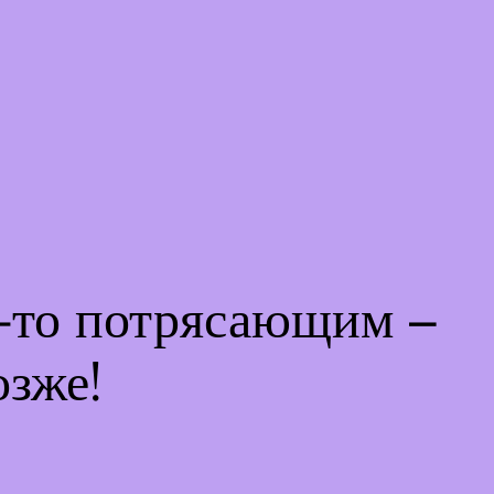
м-то потрясающим –
озже!