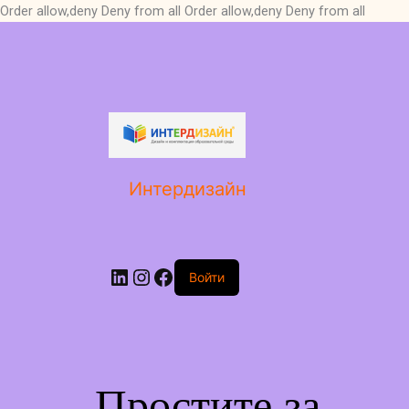
Order allow,deny Deny from all
Order allow,deny Deny from all
LinkedIn
Instagram
Facebook
Интердизайн
Войти
Простите за