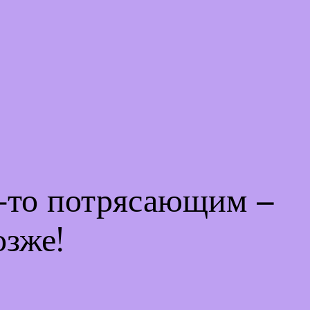
м-то потрясающим –
озже!