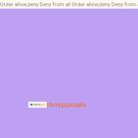
Order allow,deny Deny from all
Order allow,deny Deny from a
Интердизайн