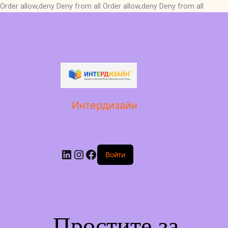
Order allow,deny Deny from all
Order allow,deny Deny from all
LinkedIn
Instagram
Facebook
Интердизайн
Войти
Простите за