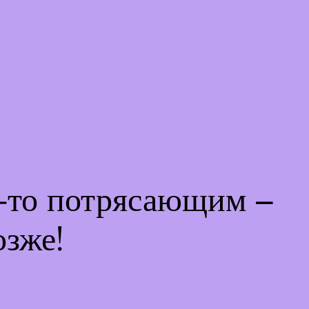
м-то потрясающим –
озже!