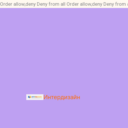
Order allow,deny Deny from all
Order allow,deny Deny from a
Интердизайн