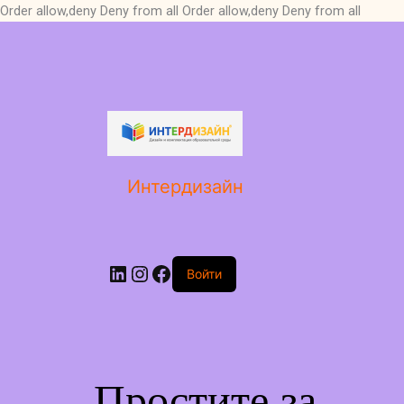
Order allow,deny Deny from all
Order allow,deny Deny from all
LinkedIn
Instagram
Facebook
Интердизайн
Войти
Простите за