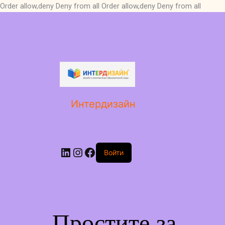
Order allow,deny Deny from all
Order allow,deny Deny from all
LinkedIn
Instagram
Facebook
Интердизайн
Войти
Простите за