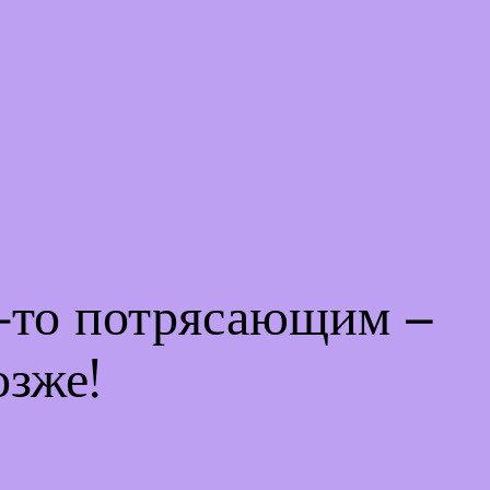
м-то потрясающим –
озже!