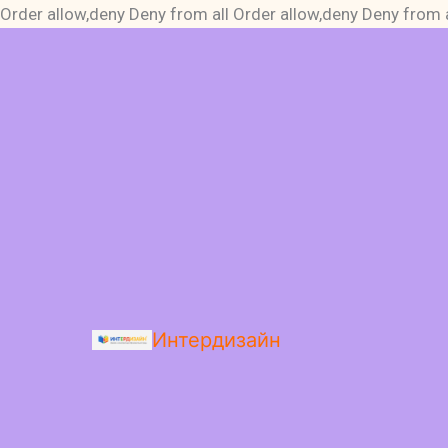
Order allow,deny Deny from all
Order allow,deny Deny from a
Интердизайн