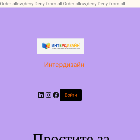
Order allow,deny Deny from all
Order allow,deny Deny from all
LinkedIn
Instagram
Facebook
Интердизайн
Войти
Простите за