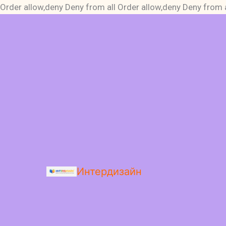
Order allow,deny Deny from all
Order allow,deny Deny from a
Интердизайн