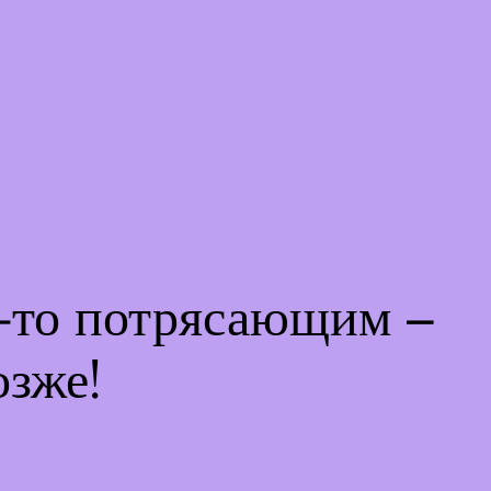
м-то потрясающим –
озже!