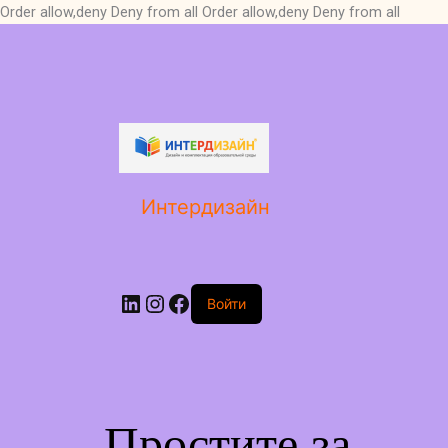
Order allow,deny Deny from all
Order allow,deny Deny from all
LinkedIn
Instagram
Facebook
Интердизайн
Войти
Простите за