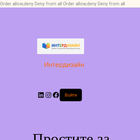
Order allow,deny Deny from all
Order allow,deny Deny from all
LinkedIn
Instagram
Facebook
Интердизайн
Войти
Простите за