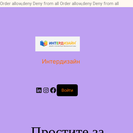
Order allow,deny Deny from all
Order allow,deny Deny from all
LinkedIn
Instagram
Facebook
Интердизайн
Войти
Простите за