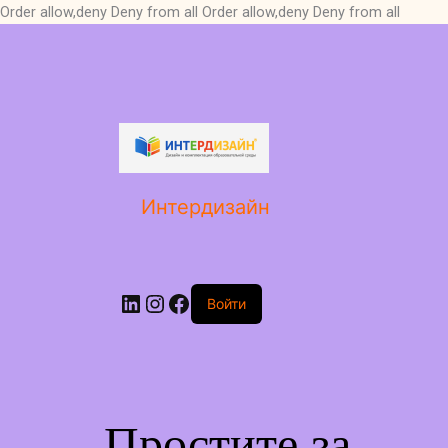
Order allow,deny Deny from all
Order allow,deny Deny from all
LinkedIn
Instagram
Facebook
Интердизайн
Войти
Простите за