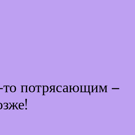
м-то потрясающим –
озже!