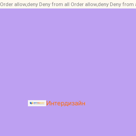
Order allow,deny Deny from all
Order allow,deny Deny from a
Интердизайн