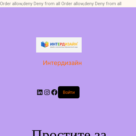
Order allow,deny Deny from all
Order allow,deny Deny from all
LinkedIn
Instagram
Facebook
Интердизайн
Войти
Простите за