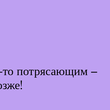
м-то потрясающим –
озже!