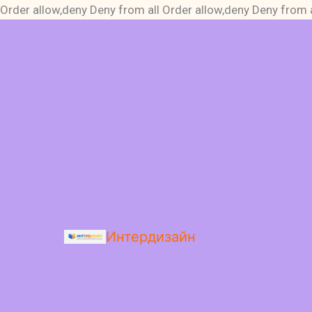
Order allow,deny Deny from all
Order allow,deny Deny from a
Интердизайн