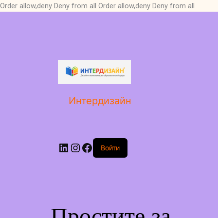
Order allow,deny Deny from all
Order allow,deny Deny from all
LinkedIn
Instagram
Facebook
Интердизайн
Войти
Простите за