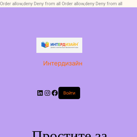
Order allow,deny Deny from all
Order allow,deny Deny from all
LinkedIn
Instagram
Facebook
Интердизайн
Войти
Простите за