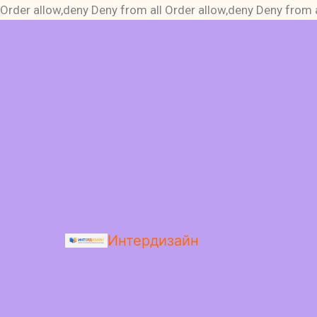
Order allow,deny Deny from all
Order allow,deny Deny from a
Интердизайн