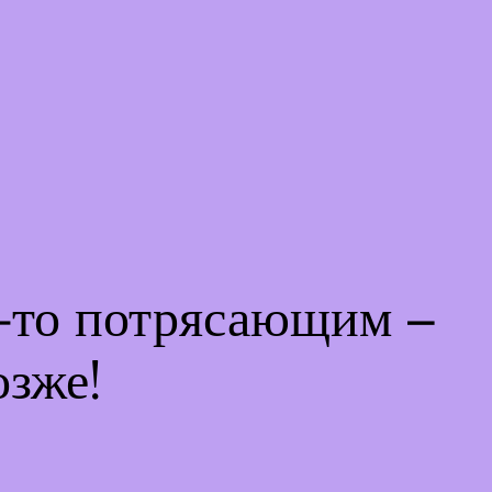
м-то потрясающим –
озже!