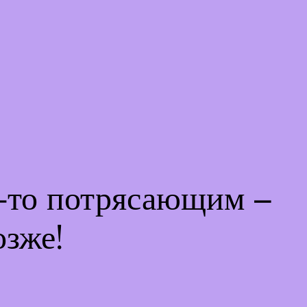
м-то потрясающим –
озже!