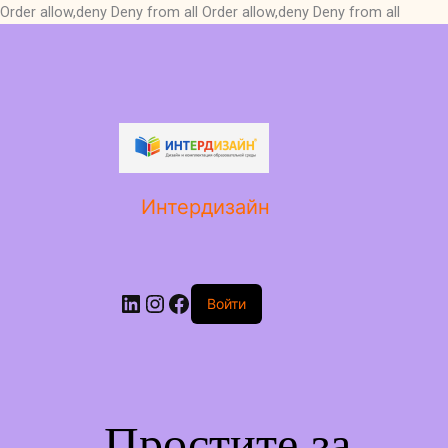
Order allow,deny Deny from all
Order allow,deny Deny from all
LinkedIn
Instagram
Facebook
Интердизайн
Войти
Простите за