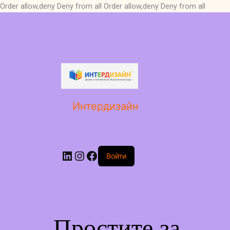
Order allow,deny Deny from all
Order allow,deny Deny from all
LinkedIn
Instagram
Facebook
Интердизайн
Войти
Простите за