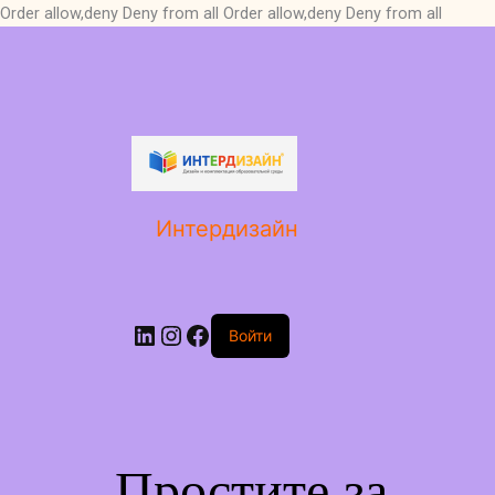
Order allow,deny Deny from all
Order allow,deny Deny from all
LinkedIn
Instagram
Facebook
Интердизайн
Войти
Простите за