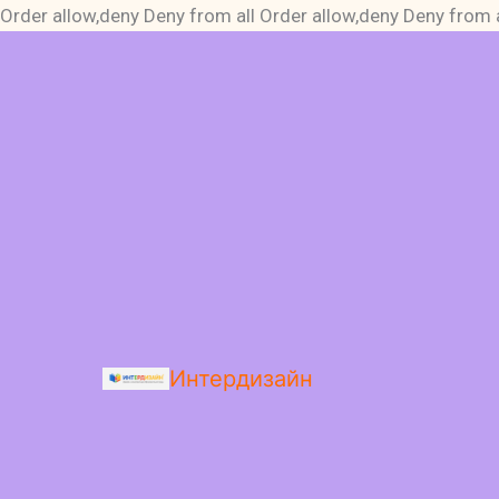
Order allow,deny Deny from all
Order allow,deny Deny from a
Интердизайн