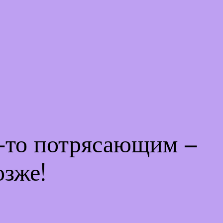
м-то потрясающим –
озже!