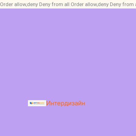
Order allow,deny Deny from all
Order allow,deny Deny from a
Интердизайн