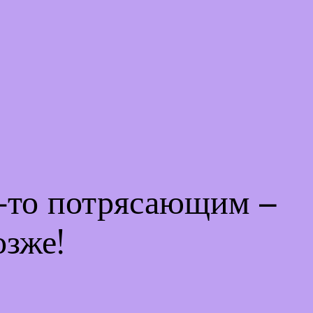
м-то потрясающим –
озже!