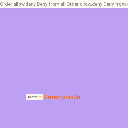
Order allow,deny Deny from all
Order allow,deny Deny from a
Интердизайн