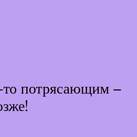
м-то потрясающим –
озже!