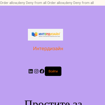
Order allow,deny Deny from all
Order allow,deny Deny from all
LinkedIn
Instagram
Facebook
Интердизайн
Войти
Простите за