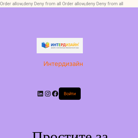
Order allow,deny Deny from all
Order allow,deny Deny from all
LinkedIn
Instagram
Facebook
Интердизайн
Войти
Простите за