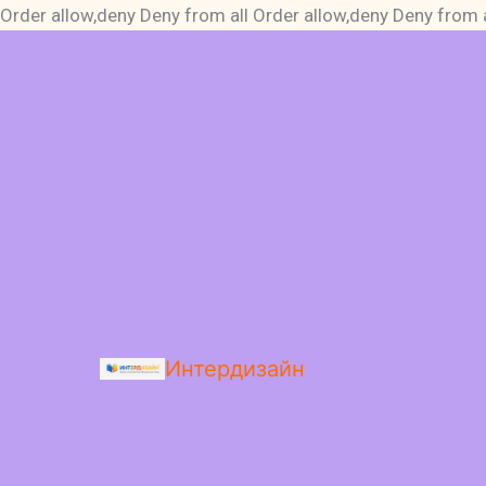
Order allow,deny Deny from all
Order allow,deny Deny from a
Интердизайн