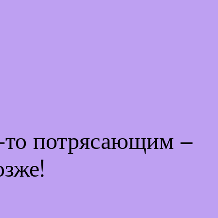
м-то потрясающим –
озже!