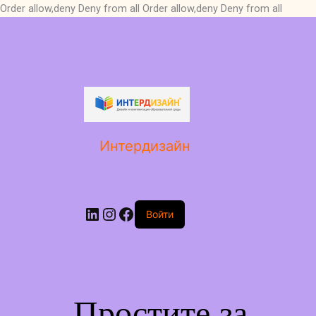
Order allow,deny Deny from all
Order allow,deny Deny from all
LinkedIn
Instagram
Facebook
Интердизайн
Войти
Простите за