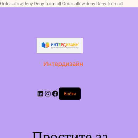
Order allow,deny Deny from all
Order allow,deny Deny from all
LinkedIn
Instagram
Facebook
Интердизайн
Войти
Простите за