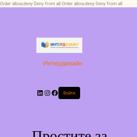
Order allow,deny Deny from all
Order allow,deny Deny from all
LinkedIn
Instagram
Facebook
Интердизайн
Войти
Простите за