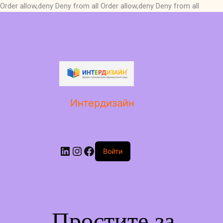
Order allow,deny Deny from all
Order allow,deny Deny from all
LinkedIn
Instagram
Facebook
Интердизайн
Войти
Простите за