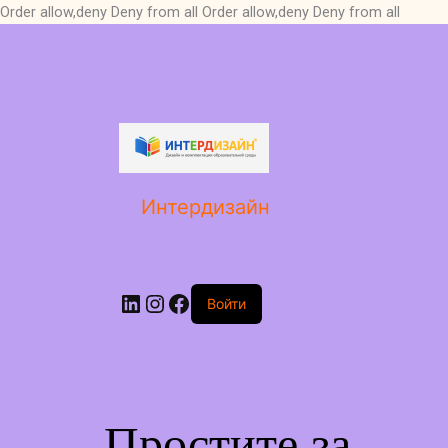
Order allow,deny Deny from all
Order allow,deny Deny from all
LinkedIn
Instagram
Facebook
Интердизайн
Войти
Простите за