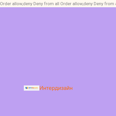
Order allow,deny Deny from all
Order allow,deny Deny from a
Интердизайн