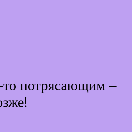
м-то потрясающим –
озже!