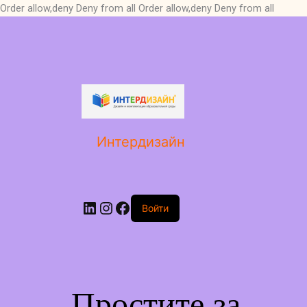
Order allow,deny Deny from all
Order allow,deny Deny from all
LinkedIn
Instagram
Facebook
Интердизайн
Войти
Простите за