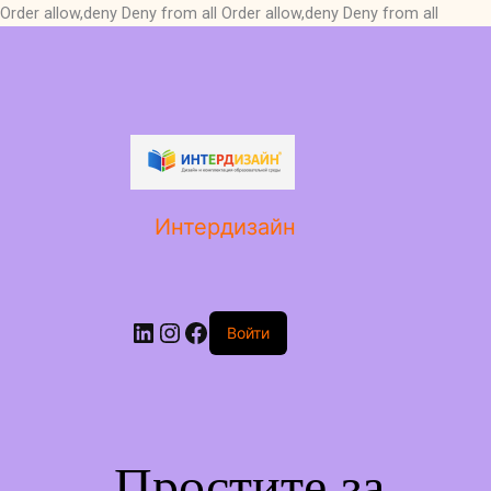
Order allow,deny Deny from all
Order allow,deny Deny from all
LinkedIn
Instagram
Facebook
Интердизайн
Войти
Простите за