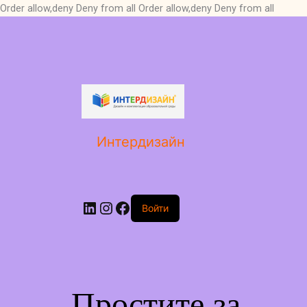
Order allow,deny Deny from all
Order allow,deny Deny from all
LinkedIn
Instagram
Facebook
Интердизайн
Войти
Простите за