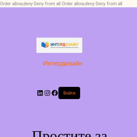
Order allow,deny Deny from all
Order allow,deny Deny from all
LinkedIn
Instagram
Facebook
Интердизайн
Войти
Простите за