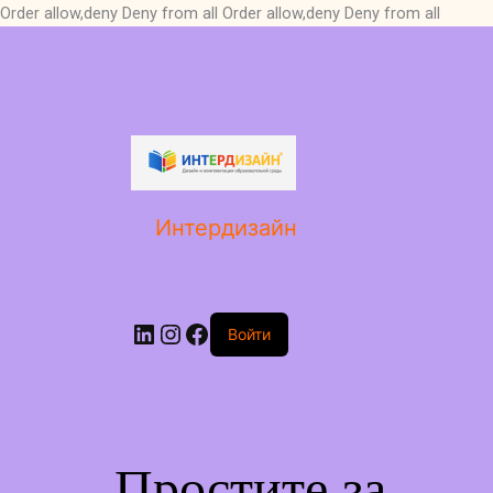
Order allow,deny Deny from all
Order allow,deny Deny from all
LinkedIn
Instagram
Facebook
Интердизайн
Войти
Простите за