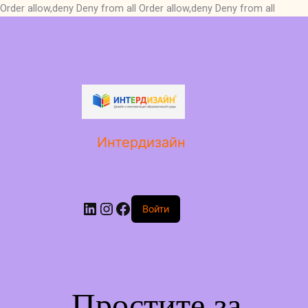
Order allow,deny Deny from all
Order allow,deny Deny from all
LinkedIn
Instagram
Facebook
Интердизайн
Войти
Простите за