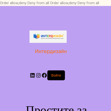
Order allow,deny Deny from all
Order allow,deny Deny from all
LinkedIn
Instagram
Facebook
Интердизайн
Войти
Простите за