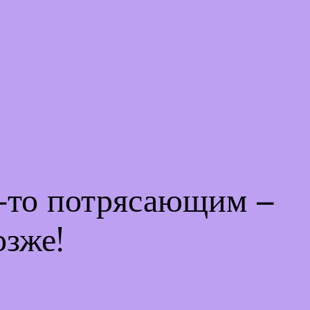
м-то потрясающим –
озже!