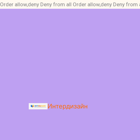
Order allow,deny Deny from all
Order allow,deny Deny from a
Интердизайн