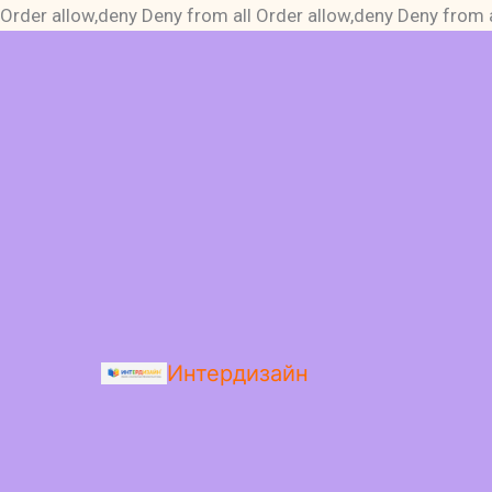
Order allow,deny Deny from all
Order allow,deny Deny from a
Интердизайн