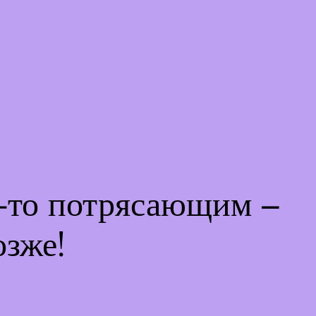
м-то потрясающим –
озже!