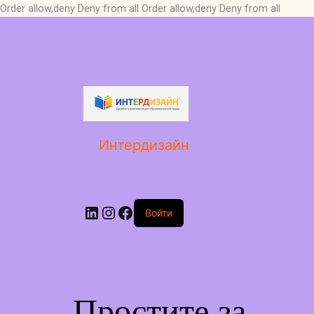
Order allow,deny Deny from all
Order allow,deny Deny from all
LinkedIn
Instagram
Facebook
Интердизайн
Войти
Простите за