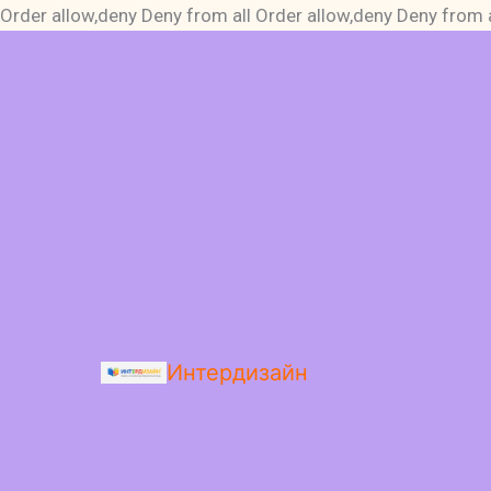
Order allow,deny Deny from all
Order allow,deny Deny from a
Интердизайн