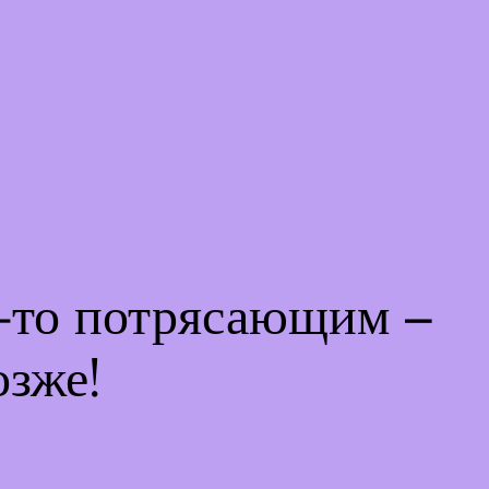
м-то потрясающим –
озже!