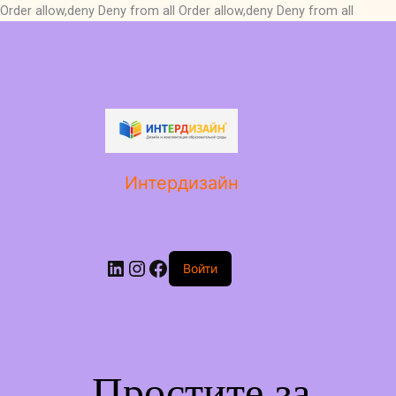
Order allow,deny Deny from all
Order allow,deny Deny from all
LinkedIn
Instagram
Facebook
Интердизайн
Войти
Простите за