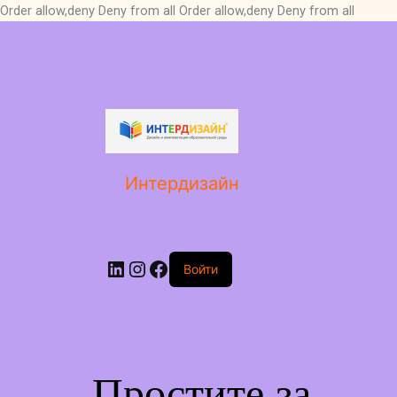
Order allow,deny Deny from all
Order allow,deny Deny from all
LinkedIn
Instagram
Facebook
Интердизайн
Войти
Простите за